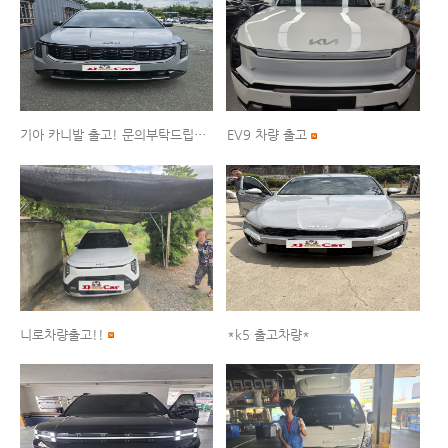
기아 카니발 출고! 문의부탁드립니다!
EV9 차량 출고
니로차량출고!!
*k5 출고차량*