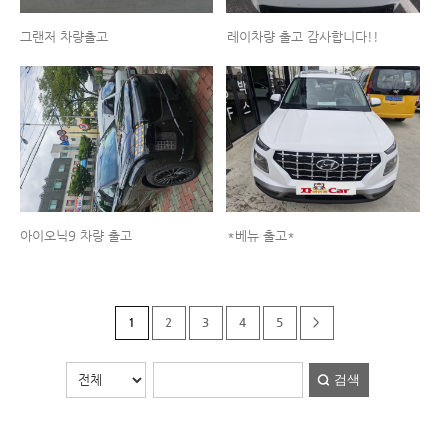
그랜저 차량출고
레이차량 출고 감사합니다!!
아이오닉9 차량 출고
*베뉴 출고*
1
2
3
4
5
>
검색