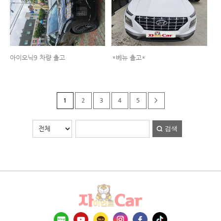
아이오닉9 차량 출고
*베뉴 출고*
1
2
3
4
5
>
검색