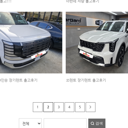
출고!!!
아반떼 차량 출고후기
9인승 장기렌트 출고후기
쏘렌토 장기렌트 출고후기
1
2
3
4
5
>
검색