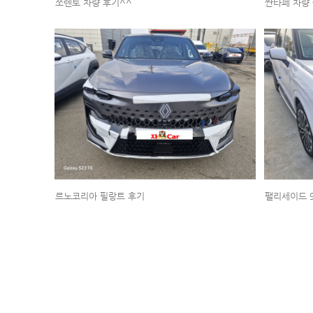
쏘렌토 차량 후기^^
싼타페 차량 
르노코리아 필랑트 후기
팰리세이드 