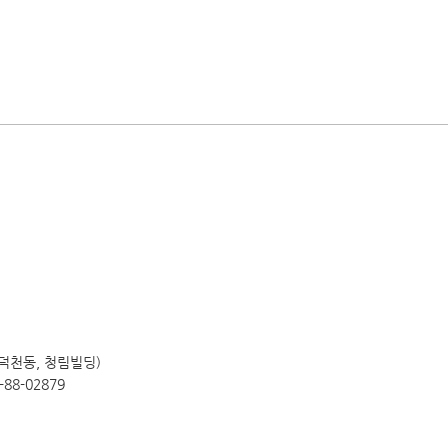
(덕천동, 청림빌딩)
88-02879