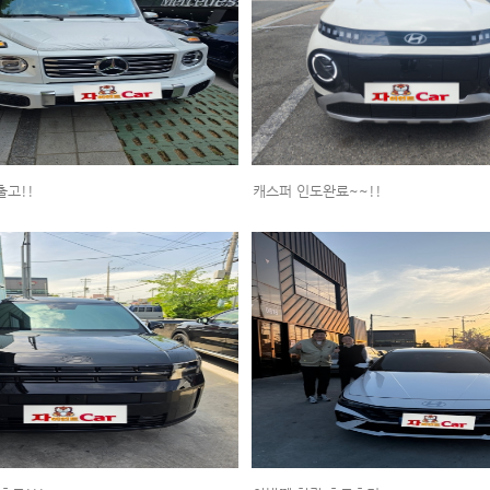
출고!!
캐스퍼 인도완료~~!!