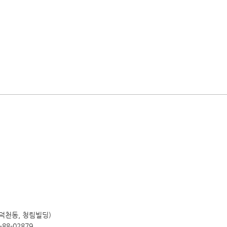
(덕천동, 청림빌딩)
88-02879