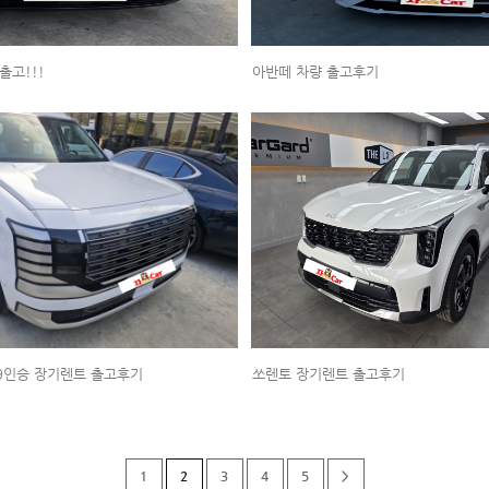
출고!!!
아반떼 차량 출고후기
9인승 장기렌트 출고후기
쏘렌토 장기렌트 출고후기
1
2
3
4
5
>