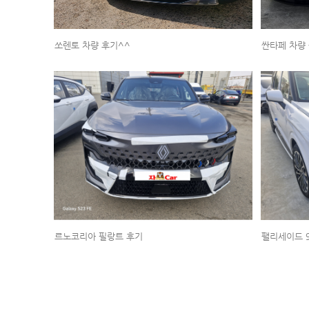
쏘렌토 차량 후기^^
싼타페 차량 
르노코리아 필랑트 후기
팰리세이드 