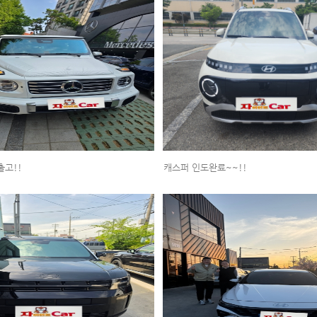
출고!!
캐스퍼 인도완료~~!!