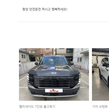
항상 안전운전 하시고 행복하세요!
팰리세이드 7인승 출고후기
기아 쏘렌토