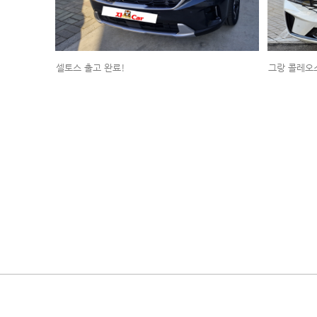
셀토스 출고 완료!
그랑 콜레오