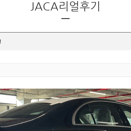
JACA리얼후기
!