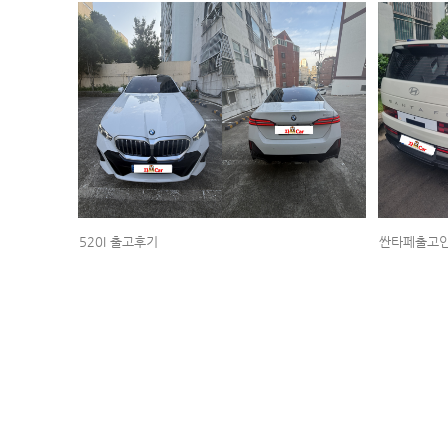
520I 출고후기
싼타페출고