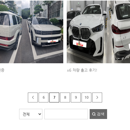
인증
x6 차량 출고 후기!
<
6
7
8
9
10
>
검색