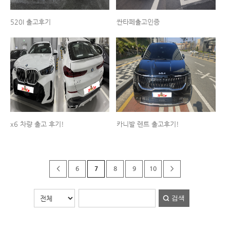
520I 출고후기
싼타페출고인증
x6 차량 출고 후기!
카니발 렌트 출고후기!
<
6
7
8
9
10
>
검색