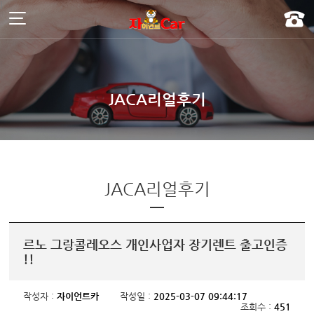
주메뉴 바로가기
컨텐츠 바로가기
]
JACA리얼후기
JACA리얼후기
르노 그랑콜레오스 개인사업자 장기렌트 출고인증
!!
작성자 :
자이언트카
작성일 :
2025-03-07 09:44:17
조회수 :
451