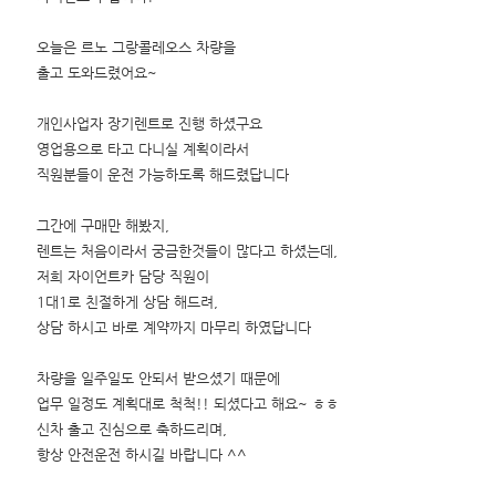
오늘은 르노 그랑콜레오스 차량을
출고 도와드렸어요~
개인사업자 장기렌트로 진행 하셨구요
영업용으로 타고 다니실 계획이라서
직원분들이 운전 가능하도록 해드렸답니다
그간에 구매만 해봤지,
렌트는 처음이라서 궁금한것들이 많다고 하셨는데,
저희 자이언트카 담당 직원이
1대1로 친절하게 상담 해드려,
상담 하시고 바로 계약까지 마무리 하였답니다
차량을 일주일도 안되서 받으셨기 때문에
업무 일정도 계획대로 척척!! 되셨다고 해요~ ㅎㅎ
신차 출고 진심으로 축하드리며,
항상 안전운전 하시길 바랍니다 ^^