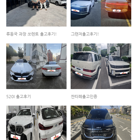
류동국 과장 쏘렌토 출고후기!
그랜저출고후기!
520I 출고후기
싼타페출고인증