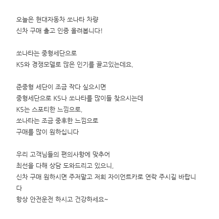
오늘은 현대자동차 쏘나타 차량
신차 구매 출고 인증 올려봅니다!
쏘나타는 중형세단으로
K5와 경쟁모델로 많은 인기를 끌고있는데요,
준중형 세단이 조금 작다 싶으시면
중형세단으로 K5나 쏘나타를 많이들 찾으시는데
K5는 스포티한 느낌으로,
쏘나타는 조금 중후한 느낌으로
구매를 많이 원하십니다
우리 고객님들의 편의사항에 맞추어
최선을 다해 상담 도와드리고 있으니,
신차 구매 원하시면 주저말고 저희 자이언트카로 연락 주시길 바랍니
다
항상 안전운전 하시고 건강하세요~