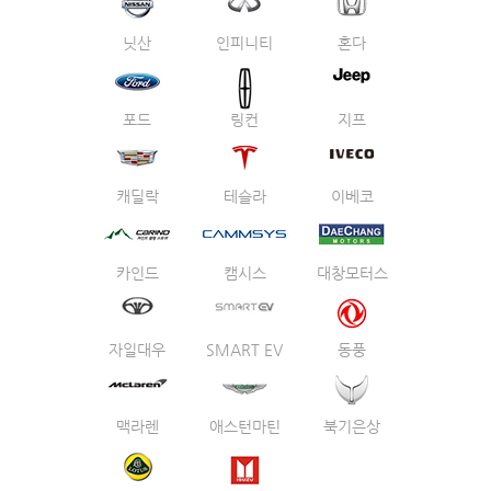
닛산
인피니티
혼다
포드
링컨
지프
캐딜락
테슬라
이베코
카인드
캠시스
대창모터스
자일대우
SMART EV
동풍
맥라렌
애스턴마틴
북기은상