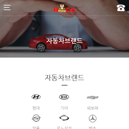
주메뉴 바로가기
컨텐츠 바로가기
]
자동차브랜드
자동차브랜드
현대
기아
쉐보레
쌍용
르노삼성
벤츠