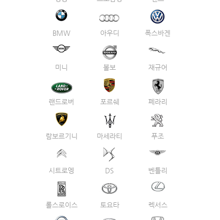
BMW
아우디
폭스바겐
미니
볼보
재규어
랜드로버
포르쉐
페라리
람보르기니
마세라티
푸조
시트로엥
DS
벤틀리
롤스로이스
토요타
렉서스