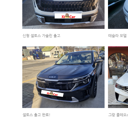
신형 셀토스 가솔린 출고
테슬라 모델 
셀토스 출고 완료!
그랑 콜레오