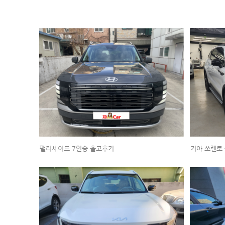
팰리세이드 7인승 출고후기
기아 쏘렌토