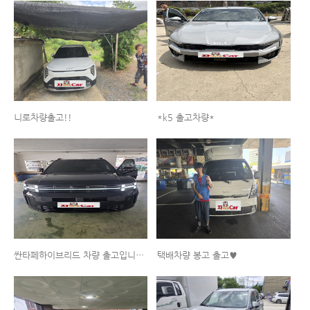
니로차량출고!!
*k5 출고차량*
싼타페하이브리드 차량 출고입니다^^
택배차량 봉고 출고♥