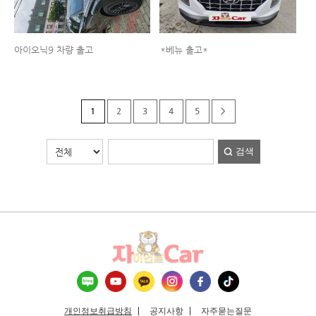
아이오닉9 차량 출고
*베뉴 출고*
1
2
3
4
5
>
검색
개인정보취급방침
공지사항
자주묻는질문