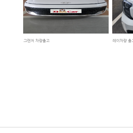
그랜저 차량출고
레이차량 출