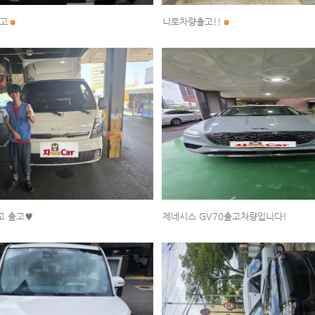
출고
니로차량출고!!
고 출고♥
제네시스 GV70출고차량입니다!