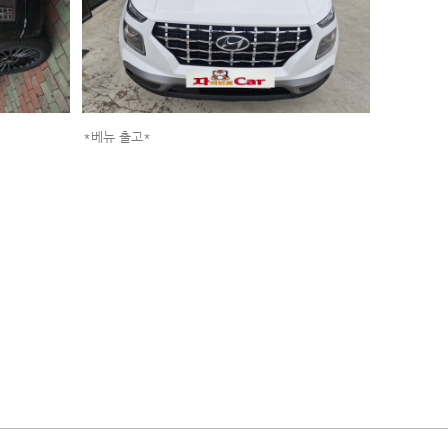
*베뉴 출고*